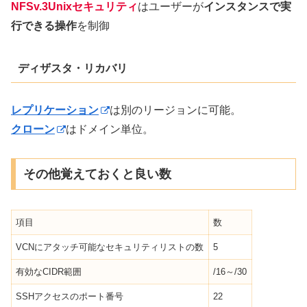
NFSv.3Unixセキュリティ
はユーザーが
インスタンスで実
行できる操作
を制御
ディザスタ・リカバリ
レプリケーション
は別のリージョンに可能。
クローン
はドメイン単位。
その他覚えておくと良い数
項目
数
VCNにアタッチ可能なセキュリティリストの数
5
有効なCIDR範囲
/16～/30
SSHアクセスのポート番号
22