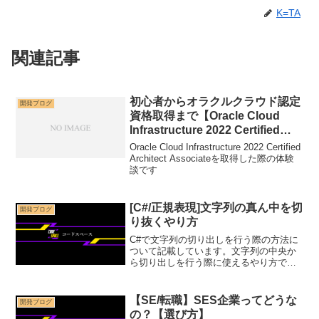
K=TA
関連記事
初心者からオラクルクラウド認定
開発ブログ
資格取得まで【Oracle Cloud
Infrastructure 2022 Certified
Architect Associate】
Oracle Cloud Infrastructure 2022 Certified
Architect Associateを取得した際の体験
談です
[C#/正規表現]文字列の真ん中を切
開発ブログ
り抜くやり方
C#で文字列の切り出しを行う際の方法に
ついて記載しています。文字列の中央か
ら切り出しを行う際に使えるやり方で
す。
【SE/転職】SES企業ってどうな
開発ブログ
の？【選び方】